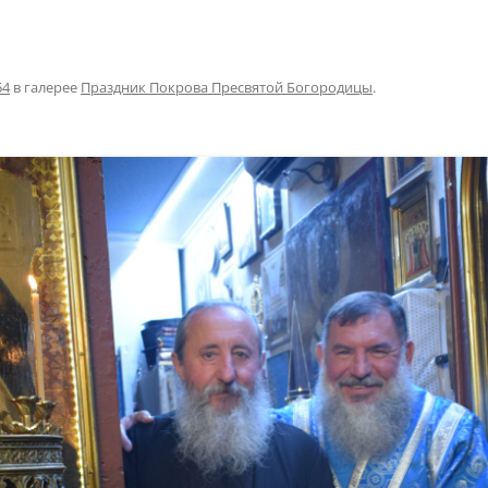
54
в галерее
Праздник Покрова Пресвятой Богородицы
.