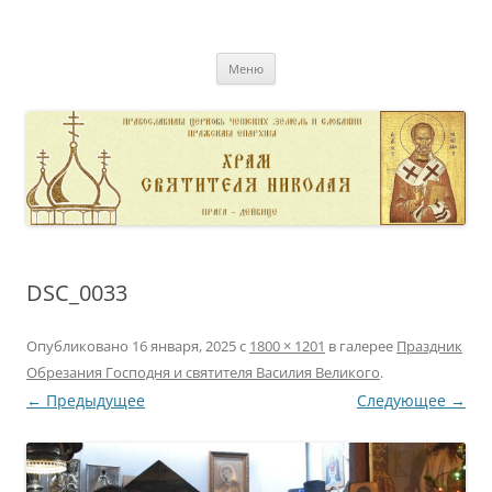
Перейти
к
pravoslavnik
содержимому
сайт домовой церкви свт. Николая в Дейвице
Меню
DSC_0033
Опубликовано
16 января, 2025
с
1800 × 1201
в галерее
Праздник
Обрезания Господня и святителя Василия Великого
.
← Предыдущее
Следующее →