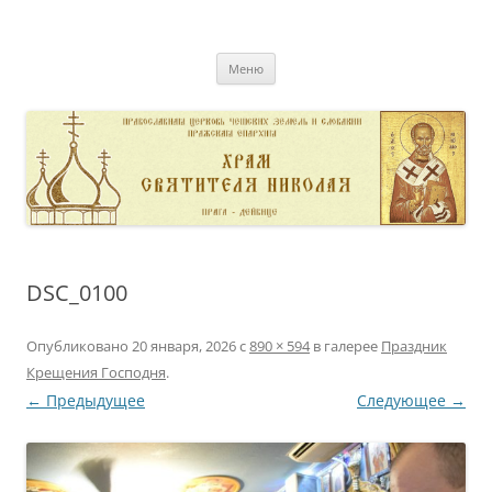
Перейти
к
pravoslavnik
содержимому
сайт домовой церкви свт. Николая в Дейвице
Меню
DSC_0100
Опубликовано
20 января, 2026
с
890 × 594
в галерее
Праздник
Крещения Господня
.
← Предыдущее
Следующее →