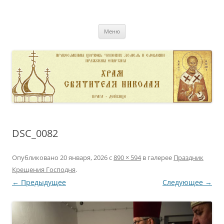
Перейти
к
pravoslavnik
содержимому
сайт домовой церкви свт. Николая в Дейвице
Меню
DSC_0082
Опубликовано
20 января, 2026
с
890 × 594
в галерее
Праздник
Крещения Господня
.
← Предыдущее
Следующее →