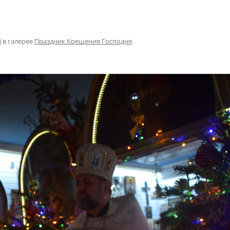
4
в галерее
Праздник Крещения Господня
.