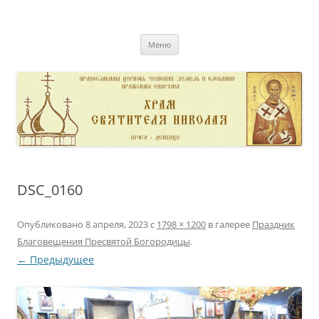
Перейти
к
pravoslavnik
содержимому
сайт домовой церкви свт. Николая в Дейвице
Меню
DSC_0160
Опубликовано
8 апреля, 2023
с
1798 × 1200
в галерее
Праздник
Благовещения Пресвятой Богородицы
.
← Предыдущее