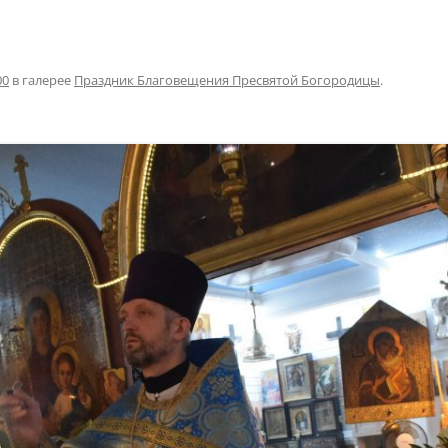
00
в галерее
Праздник Благовещения Пресвятой Богородицы
.