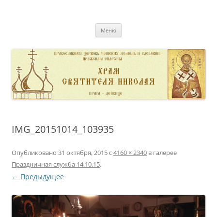
Перейти
к
pravoslavnik
содержимому
сайт домовой церкви свт. Николая в Дейвице
Меню
IMG_20151014_103935
Опубликовано
31 октября, 2015
с
4160 × 2340
в галерее
Праздничная служба 14.10.15
.
← Предыдущее