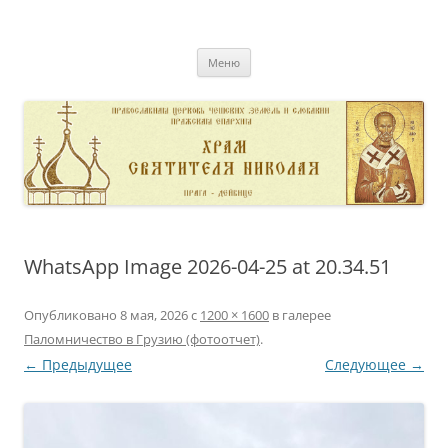
Перейти
к
pravoslavnik
содержимому
сайт домовой церкви свт. Николая в Дейвице
Меню
WhatsApp Image 2026-04-25 at 20.34.51
Опубликовано
8 мая, 2026
с
1200 × 1600
в галерее
Паломничество в Грузию (фотоотчет)
.
← Предыдущее
Следующее →