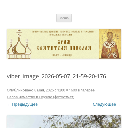
Перейти
к
pravoslavnik
содержимому
сайт домовой церкви свт. Николая в Дейвице
Меню
viber_image_2026-05-07_21-59-20-176
Опубликовано
8 мая, 2026
с
1200 × 1600
в галерее
Паломничество в Грузию (фотоотчет)
.
← Предыдущее
Следующее →