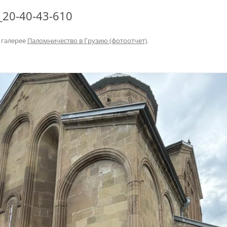
_20-40-43-610
 галерее
Паломничество в Грузию (фотоотчет)
.