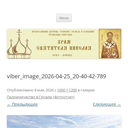
Перейти
к
pravoslavnik
содержимому
сайт домовой церкви свт. Николая в Дейвице
Меню
viber_image_2026-04-25_20-40-42-789
Опубликовано
8 мая, 2026
с
1600 × 1200
в галерее
Паломничество в Грузию (фотоотчет)
.
← Предыдущее
Следующее →