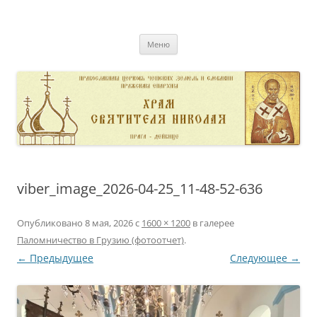
Перейти
к
pravoslavnik
содержимому
сайт домовой церкви свт. Николая в Дейвице
Меню
viber_image_2026-04-25_11-48-52-636
Опубликовано
8 мая, 2026
с
1600 × 1200
в галерее
Паломничество в Грузию (фотоотчет)
.
← Предыдущее
Следующее →