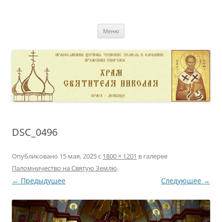
Перейти
к
pravoslavnik
содержимому
сайт домовой церкви свт. Николая в Дейвице
Меню
DSC_0496
Опубликовано
15 мая, 2025
с
1800 × 1201
в галерее
Паломничество на Святую Землю
.
← Предыдущее
Следующее →