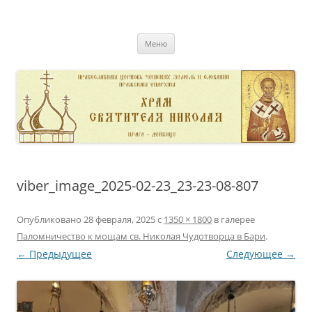
Перейти
к
pravoslavnik
содержимому
сайт домовой церкви свт. Николая в Дейвице
Меню
viber_image_2025-02-23_23-23-08-807
Опубликовано
28 февраля, 2025
с
1350 × 1800
в галерее
Паломничество к мощам св. Николая Чудотворца в Бари
.
← Предыдущее
Следующее →