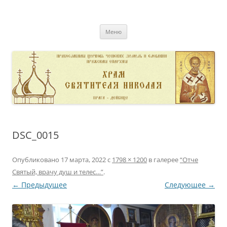
Перейти
к
pravoslavnik
содержимому
сайт домовой церкви свт. Николая в Дейвице
Меню
DSC_0015
Опубликовано
17 марта, 2022
с
1798 × 1200
в галерее
“Отче
Святый, врачу душ и телес…”
.
← Предыдущее
Следующее →