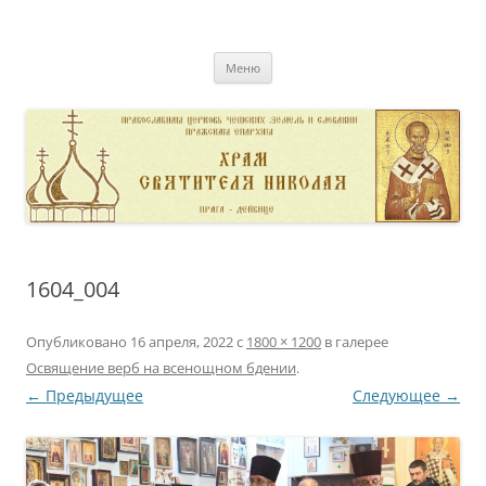
Перейти
к
pravoslavnik
содержимому
сайт домовой церкви свт. Николая в Дейвице
Меню
1604_004
Опубликовано
16 апреля, 2022
с
1800 × 1200
в галерее
Освящение верб на всенощном бдении
.
← Предыдущее
Следующее →