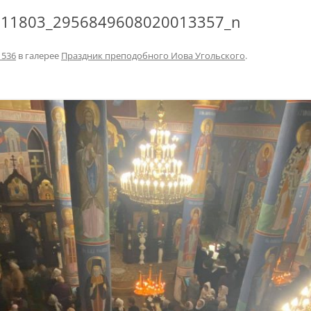
911803_2956849608020013357_n
1536
в галерее
Праздник преподобного Иова Угольского
.