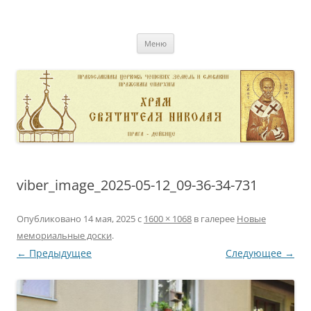
Перейти
к
pravoslavnik
содержимому
сайт домовой церкви свт. Николая в Дейвице
Меню
viber_image_2025-05-12_09-36-34-731
Опубликовано
14 мая, 2025
с
1600 × 1068
в галерее
Новые
мемориальные доски
.
← Предыдущее
Следующее →