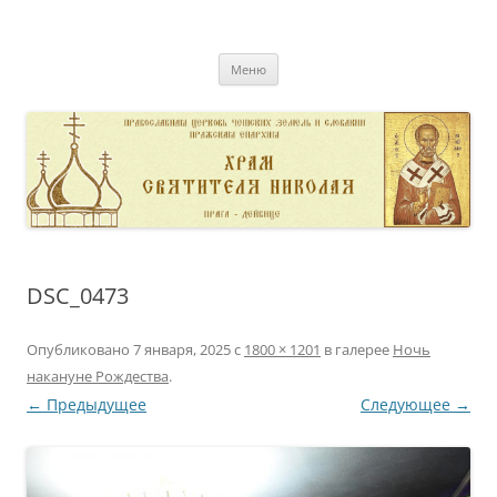
Перейти
к
pravoslavnik
содержимому
сайт домовой церкви свт. Николая в Дейвице
Меню
DSC_0473
Опубликовано
7 января, 2025
с
1800 × 1201
в галерее
Ночь
накануне Рождества
.
← Предыдущее
Следующее →