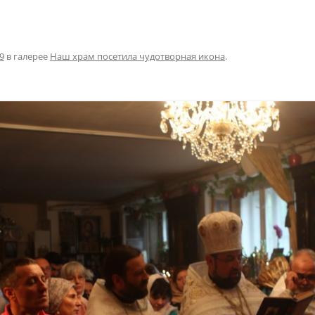
9
в галерее
Наш храм посетила чудотворная икона
.