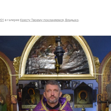
201
в галерее
Кресту Твоему покланяемся, Владыко
.