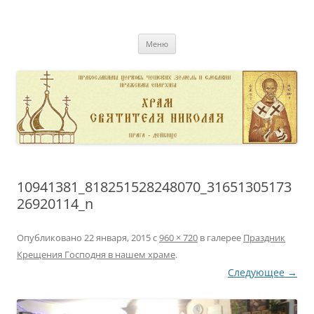
Перейти
к
pravoslavnik
содержимому
сайт домовой церкви свт. Николая в Дейвице
Меню
10941381_818251528248070_31651305173
26920114_n
Опубликовано
22 января, 2015
с
960 × 720
в галерее
Праздник
Крещения Господня в нашем храме
.
Следующее →