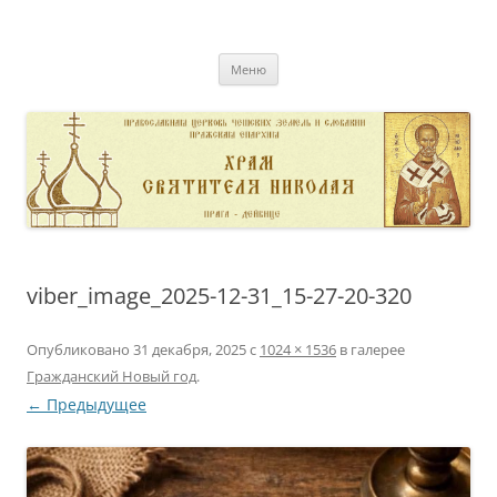
Перейти
к
pravoslavnik
содержимому
сайт домовой церкви свт. Николая в Дейвице
Меню
viber_image_2025-12-31_15-27-20-320
Опубликовано
31 декабря, 2025
с
1024 × 1536
в галерее
Гражданский Новый год
.
← Предыдущее