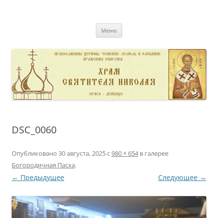
Перейти
к
pravoslavnik
содержимому
сайт домовой церкви свт. Николая в Дейвице
Меню
DSC_0060
Опубликовано
30 августа, 2025
с
980 × 654
в галерее
Богородичная Пасха
.
← Предыдущее
Следующее →