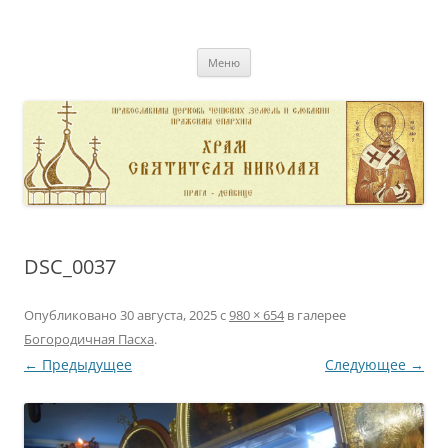
Перейти
к
pravoslavnik
содержимому
сайт домовой церкви свт. Николая в Дейвице
Меню
DSC_0037
Опубликовано
30 августа, 2025
с
980 × 654
в галерее
Богородичная Пасха
.
← Предыдущее
Следующее →