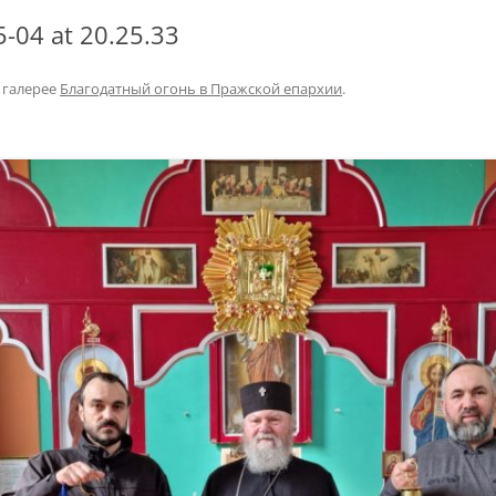
-04 at 20.25.33
 галерее
Благодатный огонь в Пражской епархии
.