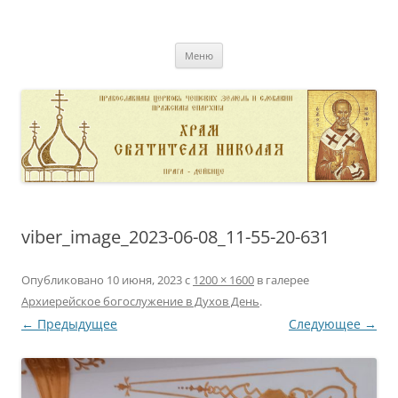
Перейти
к
pravoslavnik
содержимому
сайт домовой церкви свт. Николая в Дейвице
Меню
viber_image_2023-06-08_11-55-20-631
Опубликовано
10 июня, 2023
с
1200 × 1600
в галерее
Архиерейское богослужение в Духов День
.
← Предыдущее
Следующее →