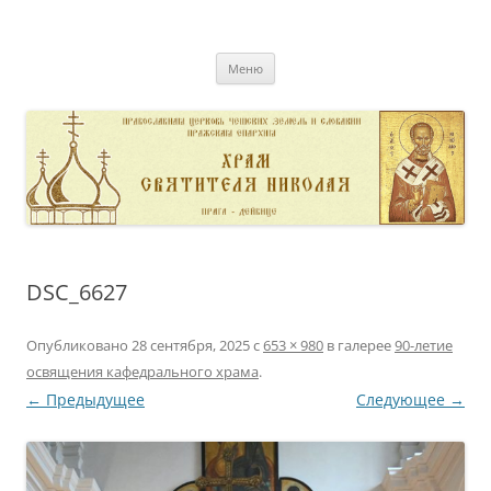
Перейти
к
pravoslavnik
содержимому
сайт домовой церкви свт. Николая в Дейвице
Меню
DSC_6627
Опубликовано
28 сентября, 2025
с
653 × 980
в галерее
90-летие
освящения кафедрального храма
.
← Предыдущее
Следующее →