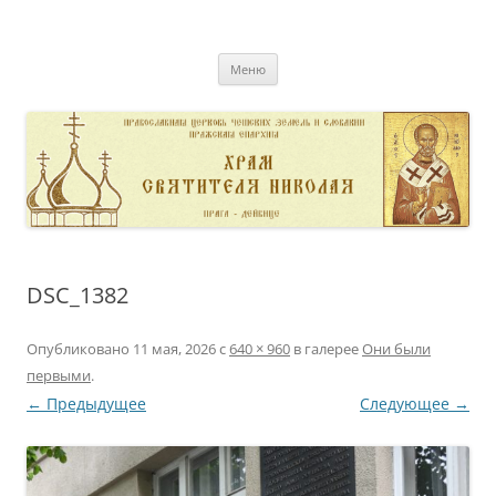
Перейти
к
pravoslavnik
содержимому
сайт домовой церкви свт. Николая в Дейвице
Меню
DSC_1382
Опубликовано
11 мая, 2026
с
640 × 960
в галерее
Они были
первыми
.
← Предыдущее
Следующее →