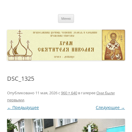
Перейти
к
pravoslavnik
содержимому
сайт домовой церкви свт. Николая в Дейвице
Меню
DSC_1325
Опубликовано
11 мая, 2026
с
960 × 640
в галерее
Они были
первыми
.
← Предыдущее
Следующее →