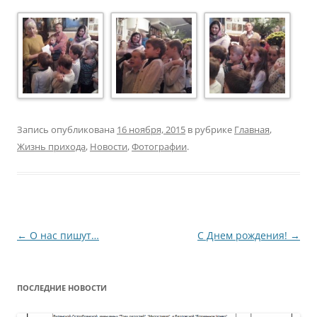
Запись опубликована
16 ноября, 2015
в рубрике
Главная
,
Жизнь прихода
,
Новости
,
Фотографии
.
Навигация
←
О нас пишут…
С Днем рождения!
→
по
записям
ПОСЛЕДНИЕ НОВОСТИ