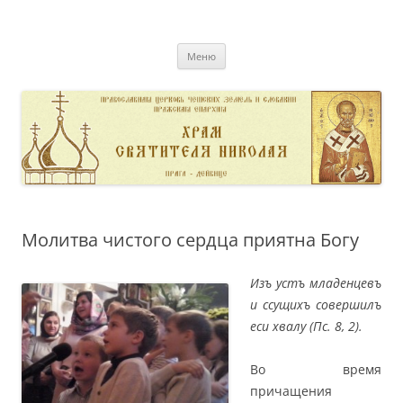
Перейти
к
pravoslavnik
содержимому
сайт домовой церкви свт. Николая в Дейвице
Меню
Молитва чистого сердца приятна Богу
Изъ устъ младенцевъ
и ссущихъ совершилъ
еси хвалу (Пс. 8, 2).
Во время
причащения